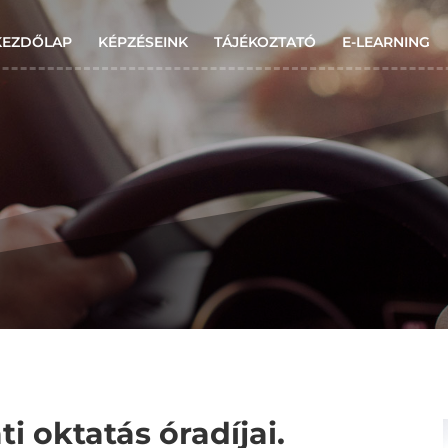
KEZDŐLAP
KÉPZÉSEINK
TÁJÉKOZTATÓ
E-LEARNING
ti oktatás óradíjai.