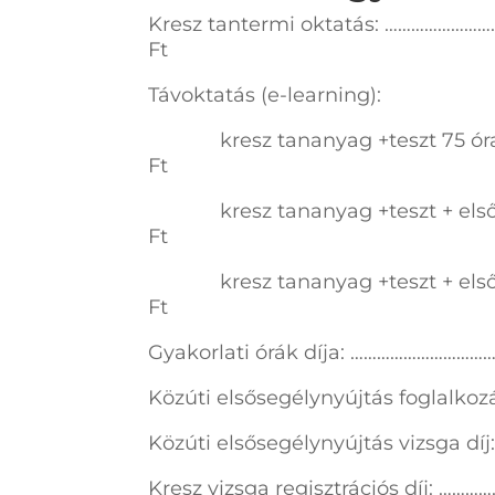
Kresz tantermi oktatás: ………………
Ft
Távoktatás (e-learning):
kresz tananyag +teszt 75 óra/
Ft
kresz tananyag +teszt + elsőse
Ft
kresz tananyag +teszt + elsőse
Ft
Gyakorlati órák díja: ………………………
Közúti elsősegélynyújtás foglalko
Közúti elsősegélynyújtás vizsga 
Kresz vizsga regisztrációs díj: 