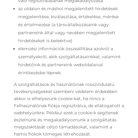
való regisztrálásának megakadályozása
az oldalon és máshol megjelenített hirdetések
megjelenítése, kiválasztása, értékelése, mérése
és értelmezése (a társvállalkozásaink vagy
partnereink által vagy nevében megjelenített
hirdetéseket is beleértve)
elemzési információk összeállítása azokról a
személyekről, akik szolgáltatásainkkal, valamint
hirdetőink és partnereink weboldalaival
érintkezésbe lépnek.
A szolgáltatások és használóinak rosszindulatú
tevékenységekkel szembeni védelem érdekében
akkor is elhelyezünk cookie-kat, ha nincs a
Felhasználónak fiókja regisztrálva, de ellátogatott a
webhelyünkre. Például ezek a cookie-k segítenek
észlelnünk és megakadályoznunk a szolgáltatás
megszakítását célzó támadásokat, valamint a
hamis fiókok tömeges létrehozását.