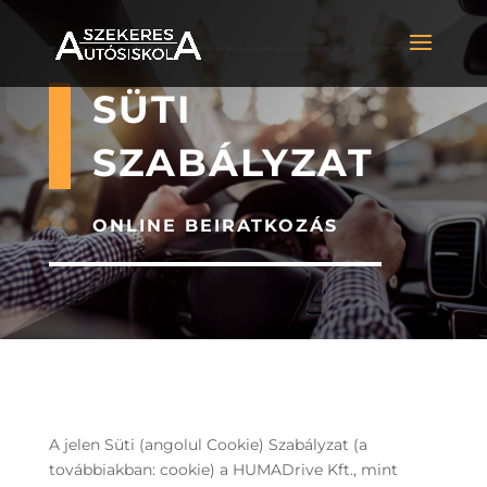
SÜTI
SZABÁLYZAT
ONLINE BEIRATKOZÁS
A jelen Süti (angolul Cookie) Szabályzat (a
továbbiakban: cookie) a HUMADrive Kft., mint