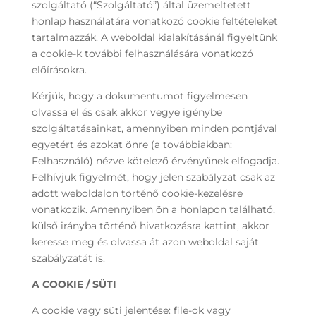
szolgáltató (“Szolgáltató”) által üzemeltetett
honlap használatára vonatkozó cookie feltételeket
tartalmazzák. A weboldal kialakításánál figyeltünk
a cookie-k további felhasználására vonatkozó
előírásokra.
Kérjük, hogy a dokumentumot figyelmesen
olvassa el és csak akkor vegye igénybe
szolgáltatásainkat, amennyiben minden pontjával
egyetért és azokat önre (a továbbiakban:
Felhasználó) nézve kötelező érvényűnek elfogadja.
Felhívjuk figyelmét, hogy jelen szabályzat csak az
adott weboldalon történő cookie-kezelésre
vonatkozik. Amennyiben ön a honlapon található,
külső irányba történő hivatkozásra kattint, akkor
keresse meg és olvassa át azon weboldal saját
szabályzatát is.
A COOKIE / SÜTI
A cookie vagy süti jelentése: file-ok vagy