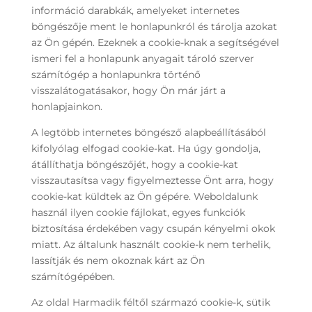
információ darabkák, amelyeket internetes
böngészője ment le honlapunkról és tárolja azokat
az Ön gépén. Ezeknek a cookie-knak a segítségével
ismeri fel a honlapunk anyagait tároló szerver
számítógép a honlapunkra történő
visszalátogatásakor, hogy Ön már járt a
honlapjainkon.
A legtöbb internetes böngésző alapbeállításából
kifolyólag elfogad cookie-kat. Ha úgy gondolja,
átállíthatja böngészőjét, hogy a cookie-kat
visszautasítsa vagy figyelmeztesse Önt arra, hogy
cookie-kat küldtek az Ön gépére. Weboldalunk
használ ilyen cookie fájlokat, egyes funkciók
biztosítása érdekében vagy csupán kényelmi okok
miatt. Az általunk használt cookie-k nem terhelik,
lassítják és nem okoznak kárt az Ön
számítógépében.
Az oldal Harmadik féltől származó cookie-k, sütik